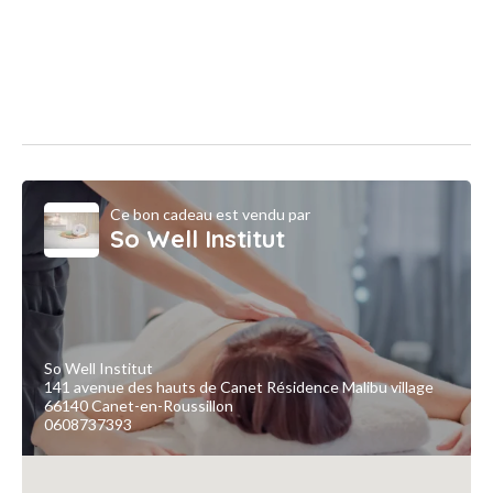
Ce bon cadeau est vendu par
So Well Institut
So Well Institut
141 avenue des hauts de Canet Résidence Malibu village
66140 Canet-en-Roussillon
0608737393