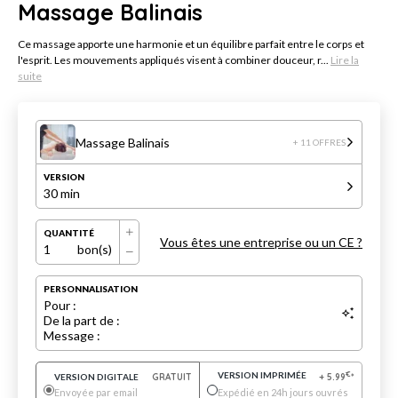
Massage Balinais
Ce massage apporte une harmonie et un équilibre parfait entre le corps et
l'esprit. Les mouvements appliqués visent à combiner douceur, r...
Lire la
suite
Massage Balinais
+ 11 OFFRES
VERSION
30 min
QUANTITÉ
Vous êtes une entreprise ou un CE ?
1
bon(s)
PERSONNALISATION
Pour :
De la part de :
Message :
VERSION IMPRIMÉE
€
VERSION DIGITALE
GRATUIT
+
5.99
*
Envoyée par email
Expédié en 24h jours ouvrés