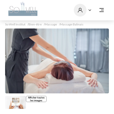
So Well Institut
Bien-être
Massage
Massage Balinais
Afficher toutes
les images