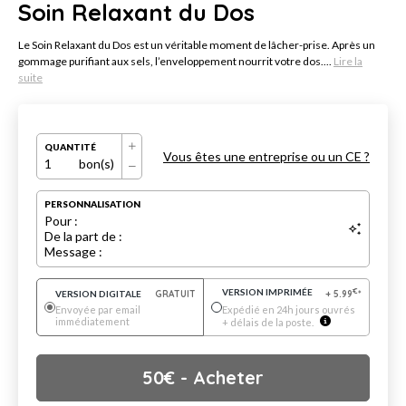
Soin Relaxant du Dos
Le Soin Relaxant du Dos est un véritable moment de lâcher-prise. Après un
gommage purifiant aux sels, l’enveloppement nourrit votre dos....
Lire la
suite
QUANTITÉ
Vous êtes une entreprise ou un CE ?
1
bon(s)
PERSONNALISATION
Pour :
De la part de :
Message :
VERSION IMPRIMÉE
€
VERSION DIGITALE
GRATUIT
+
5.99
*
Envoyée par email
Expédié en 24h jours ouvrés
immédiatement
+ délais de la poste.
50
€
- Acheter