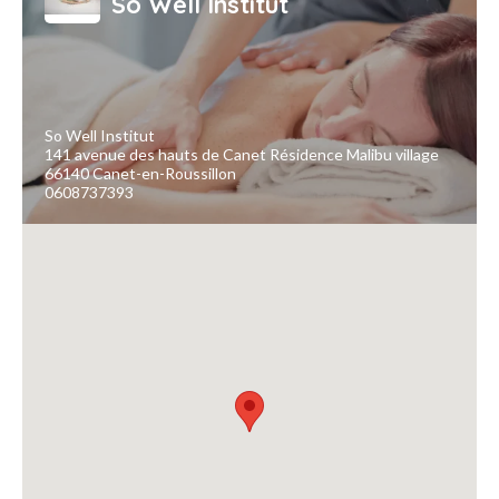
So Well Institut
So Well Institut
141 avenue des hauts de Canet Résidence Malibu village
66140 Canet-en-Roussillon
0608737393