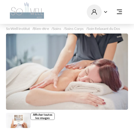
So Well Institut
Bien-être
Soins
Soins Corps
Soin Relaxant du Dos
Afficher toutes
les images